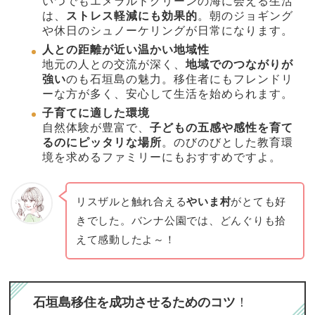
いつでもエメラルドグリーンの海に会える生活
は、
ストレス軽減にも効果的
。朝のジョギング
や休日のシュノーケリングが日常になります。
人との距離が近い温かい地域性
地元の人との交流が深く、
地域でのつながりが
強い
のも石垣島の魅力。移住者にもフレンドリ
ーな方が多く、安心して生活を始められます。
子育てに適した環境
自然体験が豊富で、
子どもの五感や感性を育て
るのにピッタリな場所
。のびのびとした教育環
境を求めるファミリーにもおすすめですよ。
リスザルと触れ合える
やいま村
がとても好
きでした。バンナ公園では、どんぐりも拾
えて感動したよ～！
石垣島移住を成功させるためのコツ
！