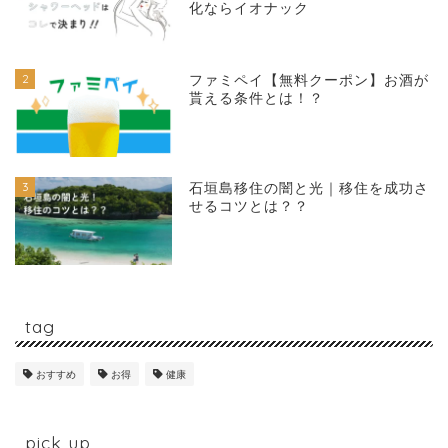
化ならイオナック
2
ファミペイ【無料クーポン】お酒が
貰える条件とは！？
3
石垣島移住の闇と光｜移住を成功さ
せるコツとは？？
tag
おすすめ
お得
健康
pick up